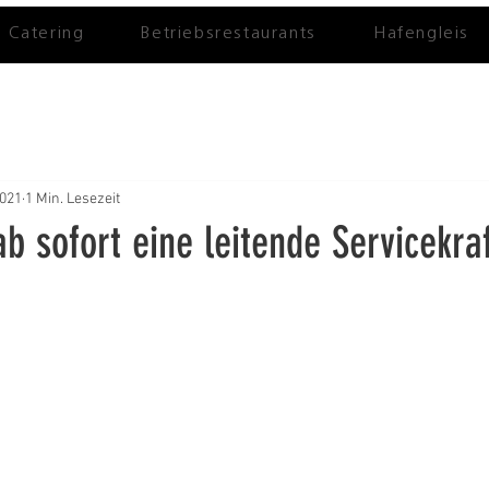
Catering
Betriebsrestaurants
Hafengleis
2021
1 Min. Lesezeit
b sofort eine leitende Servicekraf