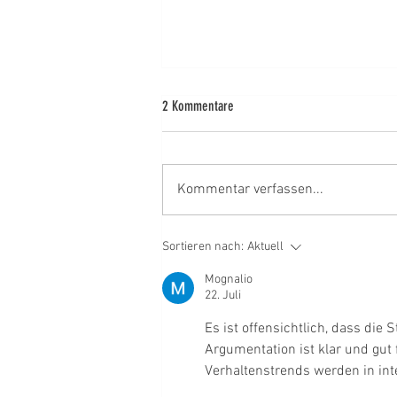
2 Kommentare
Kommentar verfassen...
Es ist Spargelzeit in der Kantine! 👨‍🍽
Sortieren nach:
Aktuell
🍲
Mognalio
22. Juli
Es ist offensichtlich, dass die
Argumentation ist klar und gut 
Verhaltenstrends werden in int