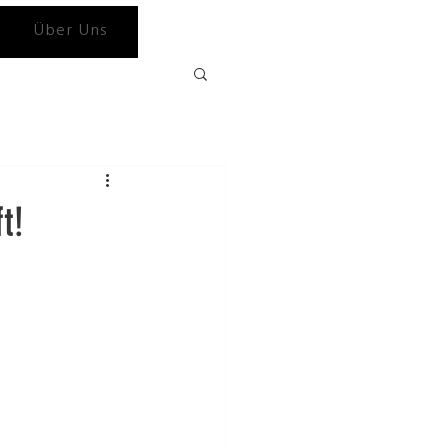
Über Uns
t!