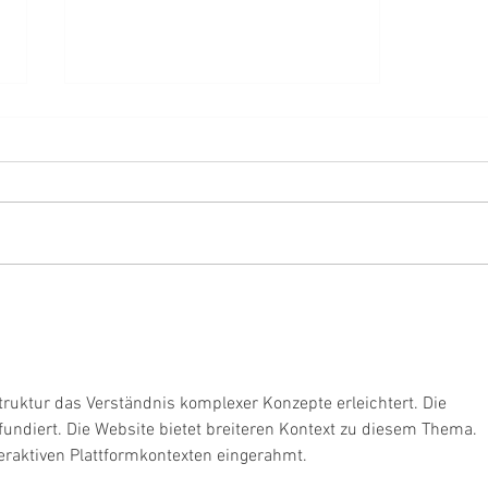
Preisanpassung im freizeichen ab 01.
März 2019
 Struktur das Verständnis komplexer Konzepte erleichtert. Die 
fundiert. Die Website bietet breiteren Kontext zu diesem Thema. 
eraktiven Plattformkontexten eingerahmt.