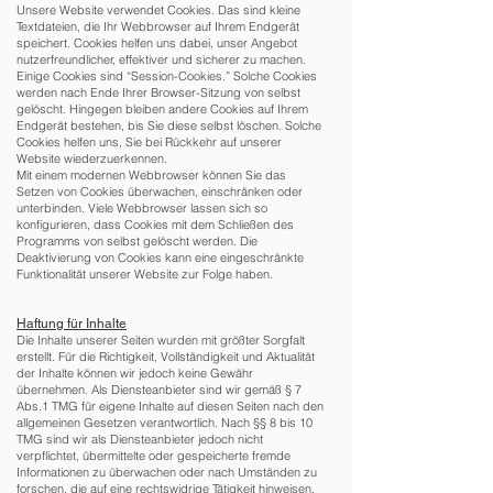
Unsere Website verwendet Cookies. Das sind kleine
Textdateien, die Ihr Webbrowser auf Ihrem Endgerät
speichert. Cookies helfen uns dabei, unser Angebot
nutzerfreundlicher, effektiver und sicherer zu machen.
Einige Cookies sind “Session-Cookies.” Solche Cookies
werden nach Ende Ihrer Browser-Sitzung von selbst
gelöscht. Hingegen bleiben andere Cookies auf Ihrem
Endgerät bestehen, bis Sie diese selbst löschen. Solche
Cookies helfen uns, Sie bei Rückkehr auf unserer
Website wiederzuerkennen.
Mit einem modernen Webbrowser können Sie das
Setzen von Cookies überwachen, einschränken oder
unterbinden. Viele Webbrowser lassen sich so
konfigurieren, dass Cookies mit dem Schließen des
Programms von selbst gelöscht werden. Die
Deaktivierung von Cookies kann eine eingeschränkte
Funktionalität unserer Website zur Folge haben.
Haftung für Inhalte
Die Inhalte unserer Seiten wurden mit größter Sorgfalt
erstellt. Für die Richtigkeit, Vollständigkeit und Aktualität
der Inhalte können wir jedoch keine Gewähr
übernehmen. Als Diensteanbieter sind wir gemäß § 7
Abs.1 TMG für eigene Inhalte auf diesen Seiten nach den
allgemeinen Gesetzen verantwortlich. Nach §§ 8 bis 10
TMG sind wir als Diensteanbieter jedoch nicht
verpflichtet, übermittelte oder gespeicherte fremde
Informationen zu überwachen oder nach Umständen zu
forschen, die auf eine rechtswidrige Tätigkeit hinweisen.