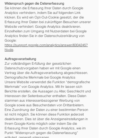
Widerspruch gegen die Datenerfassung
Sie können die Erfassung Ihrer Daten durch Google
Analytics verhindern, indem Sie auf folgenden Link
klicken. Es wird ein Opt-Out-Cookie gesetzt, der die
Erfassung Ihrer Daten bei zukünftigen Besuchen unserer
Website verhindert: Google Analytics deaktivieren.
Einzelheiten zum Umgang mit Nutzerdaten bei Google
Analytics finden Sie in der Datenschutzerklärung von
Google:
https://support.google.com/analytics/answer/6004245?
hl=de
.
Auftragsverarbeitung
Zur vollständigen Erfüllung der gesetzlichen
Datenschutzvorgaben haben wir mit Google einen
Vertrag über die Auftragsverarbeitung abgeschlossen.
Demografische Merkmale bei Google Analytics
Unsere Website verwendet die Funktion “demografische
Merkmale” von Google Analytics. Mit ihr lassen sich
Berichte erstellen, die Aussagen zu Alter, Geschlecht und
Interessen der Seitenbesucher enthalten. Diese Daten
stammen aus interessenbezogener Werbung von
Google sowie aus Besucherdaten von Drittanbietern.
Eine Zuordnung der Daten zu einer bestimmten Person
ist nicht möglich. Sie können diese Funktion jederzeit
deaktivieren. Dies ist über die Anzeigeneinstellungen in
Ihrem Google-Konto möglich oder indem Sie die
Erfassung Ihrer Daten durch Google Analytics, wie im
Punkt “Widerspruch gegen die Datenerfassung”
erläutert, generell untersagen.