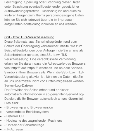
Berichtigung, Sperrung oder Löschung dieser Daten
unter Beachtung eventuell bestehender gesetzlicher
Aufbewahrungspflichten.. Diesbezüglich und auch zu
weiteren Fragen zum Thema personenbezogene Daten
können Sie sich jederzeit über die im Impressum
aufgeführten Kontaktmöglichkeiten an uns wenden.
SSL- bzw. TLS-Verschlüsselung
Diese Seite nutzt aus Sicherheitsgründen und zum
Schutz der Übertragung vertraulicher Inhalte, wie zum
Beispiel Bestellungen oder Anfragen, die Sie an uns als
Seitenbetreiber senden, eine SSL-bzw. TLS-
Verschlüsselung. Eine verschlüsselte Verbindung
erkennen Sie daran, dass die Adresszeile des Browsers
von "http://" auf "https://" wechselt und an dem Schloss-
Symbol in Ihrer Browserzeile. Wenn die SSL- bzw. TLS-
Verschlüsselung aktiviert ist, können die Daten, die Sie
an uns übermitteln, nicht von Dritten mitgelesen werden.
Server-Log-Dateien
Der Provider der Seiten erhebt und speichert
automatisch Informationen in so genannten Server-Log-
Dateien, die Ihr Browser automatisch an uns übermittelt.
Dies sind:
- Browsertyp und Browserversion
- verwendetes Betriebssystem
- Referrer URL
- Hostname des zugreifenden Rechners
- Uhrzeit der Serveranfrage
- IP-Adresse