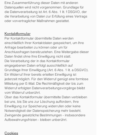
Eine Zusammenführung dieser Daten mit anderen
Datenquellen wird nicht vorgenommen. Grundlage für
die Datenverarbeitung ist Art. 6 Abs. 1 lit. f DSGVO, der
die Verarbeitung von Daten zur Erfüllung eines Vertrags
oder vorvertraglicher Maßnahmen gestattet.
Kontaktformular
Per Kontaktformular übermittelte Daten werden
einschließlich Ihrer Kontaktdaten gespeichert, um Ihre
Anfrage bearbeiten zu können oder um für
Anschlussfragen bereitzustehen. Eine Weitergabe dieser
Daten findet ohne Ihre Einwilligung nicht statt.
Die Verarbeitung der in das Kontaktformular
eingegebenen Daten erfolgt ausschließlich auf
Grundlage Ihrer Einwilligung (Art. 6 Abs. 1 lit. a DSGVO).
Ein Widerruf Ihrer bereits erteilten Einwilligung ist
jederzeit möglich. Für den Widerruf genügt eine formlose
Mitteilung per E-Mail. Die Rechtmäßigkeit der bis zum
Widerruf erfolgten Datenverarbeitungsvorgänge bleibt
vom Widerruf unberührt.
Über das Kontaktformular übermittelte Daten verbleiben
bei uns, bis Sie uns zur Löschung auffordern, Ihre
Einwilligung zur Speicherung widerrufen oder keine
Notwendigkeit der Datenspeicherung mehr besteht.
Zwingende gesetzliche Bestimmungen - insbesondere
Aufbewahrungsfristen - bleiben unberührt.
Cookies